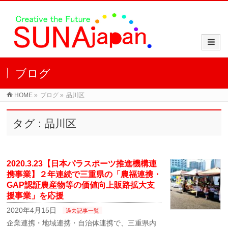
ブログ
HOME
»
ブログ
»
品川区
タグ : 品川区
2020.3.23【日本パラスポーツ推進機構連
携事業】２年連続で三重県の「農福連携・
GAP認証農産物等の価値向上販路拡大支
援事業」を応援
2020年4月15日
過去記事一覧
企業連携・地域連携・自治体連携で、三重県内