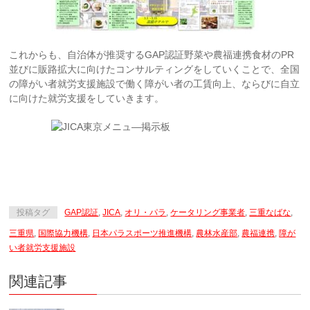
これからも、自治体が推奨するGAP認証野菜や農福連携食材のPR
並びに販路拡大に向けたコンサルティングをしていくことで、全国
の障がい者就労支援施設で働く障がい者の工賃向上、ならびに自立
に向けた就労支援をしていきます。
投稿タグ
GAP認証
,
JICA
,
オリ・パラ
,
ケータリング事業者
,
三重なばな
,
三重県
,
国際協力機構
,
日本パラスポーツ推進機構
,
農林水産部
,
農福連携
,
障が
い者就労支援施設
関連記事