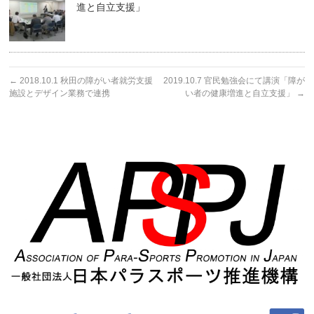
進と自立支援」
←
2018.10.1 秋田の障がい者就労支援
2019.10.7 官民勉強会にて講演「障が
施設とデザイン業務で連携
い者の健康増進と自立支援」
→