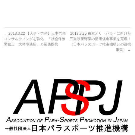
←
2018.3.22 【人事・労務】人事労務
2019.3.25 東京オリ・パラ・に向けた
コンサルティングを強化 「社会保険
三重県産野菜の活用促進事業を完遂！
労務士 大崎事務所」と業務提携
（日本パラスポーツ推進機構との連携
事業）
→