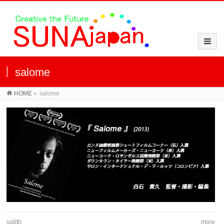
salome
HOME
»
salome
judith
more