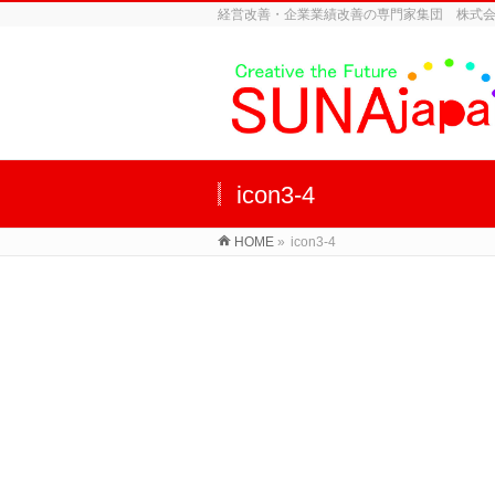
経営改善・企業業績改善の専門家集団 株式
icon3-4
HOME
»
icon3-4