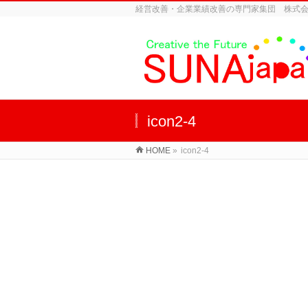
経営改善・企業業績改善の専門家集団 株式
icon2-4
HOME
»
icon2-4