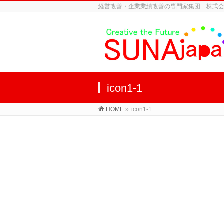
経営改善・企業業績改善の専門家集団 株式
icon1-1
HOME
»
icon1-1