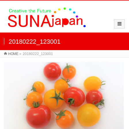
20180222_123001
HOME
»
20180222_123001