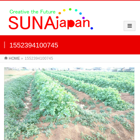
1552394100745
HOME
»
1552394100745