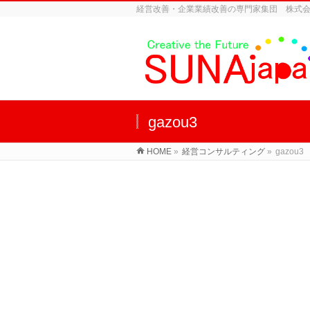
経営改善・企業業績改善の専門家集団 株式
gazou3
HOME
»
経営コンサルティング
»
gazou3