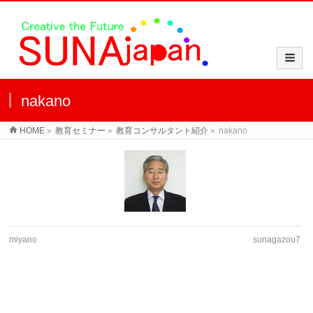
nakano
HOME
»
教育セミナー
»
教育コンサルタント紹介
»
nakano
miyano
sunagazou7